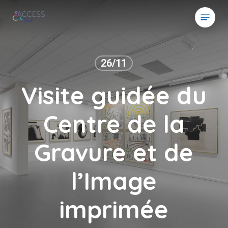
Skip
Menu
to
main
content
26/11
Visite guidée du
Centre de la
Gravure et de
l’Image
imprimée