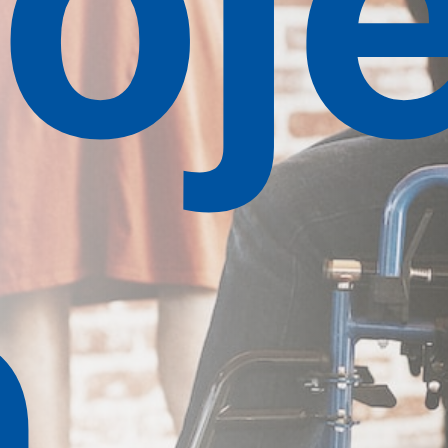
oje
e