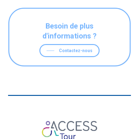
Besoin de plus
d'informations ?
Contactez-nous
wildsino
wildsino italia