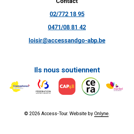
Contact
02/772 18 95
0471/08 81 42
loisir@accessandgo-abp.be
Ils
nous
soutiennent
©
2026
Access-Tour. Website by
Onlyne
.