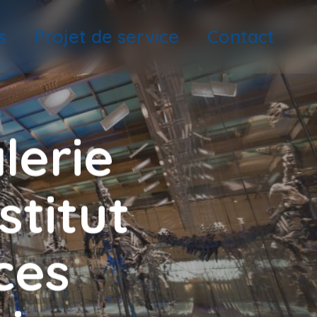
s
Projet de service
Contact
lerie
stitut
ces