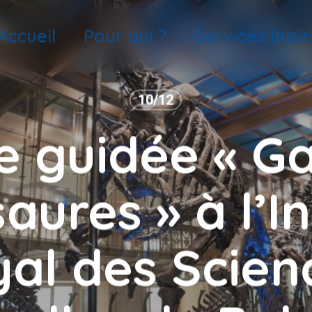
Accueil
Pour qui ?
Services loisir
10/12
te guidée « Ga
aures » à l’In
yal des Scien