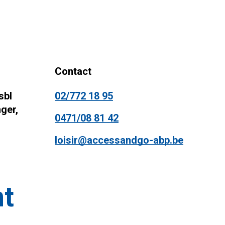
Contact
sbl
02/772 18 95
ger,
0471/08 81 42
loisir@accessandgo-abp.be
nt